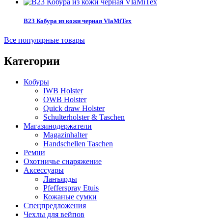
B23 Кобура из кожи черная VlaMiTex
Все популярные товары
Категории
Кобуры
IWB Holster
OWB Holster
Quick draw Holster
Schulterholster & Taschen
Магазинодержатели
Magazinhalter
Handschellen Taschen
Ремни
Охотничье снаряжение
Аксессуары
Ланъярды
Pfefferspray Etuis
Кожаные сумки
Спецпредложения
Чехлы для вейпов