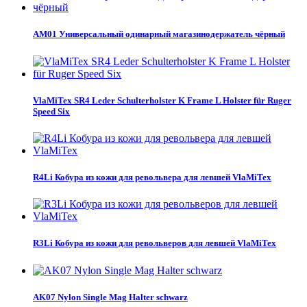
AM01 Универсальный одинарный магазинодержатель чёрный
VlaMiTex SR4 Leder Schulterholster K Frame L Holster für Ruger
Speed Six
R4Li Кобура из кожи для револьвера для левшей VlaMiTex
R3Li Кобура из кожи для револьверов для левшей VlaMiTex
AK07 Nylon Single Mag Halter schwarz