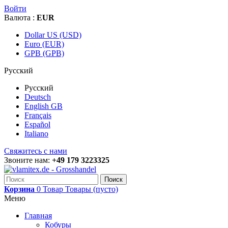
Войти
Валюта :
EUR
Dollar US (USD)
Euro (EUR)
GPB (GPB)
Русский
Русский
Deutsch
English GB
Français
Español
Italiano
Свяжитесь с нами
Звоните нам:
+49 179 3223325
Поиск
Корзина
0
Товар
Товары
(пусто)
Меню
Главная
Кобуры