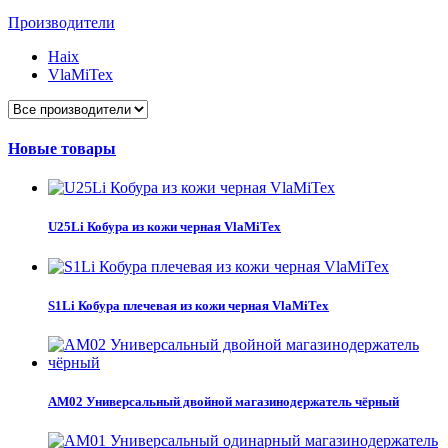
Производители
Haix
VlaMiTex
Новые товары
U25Li Кобура из кожи черная VlaMiTex
S1Li Кобура плечевая из кожи черная VlaMiTex
AM02 Универсальный двойной магазинодержатель чёрный