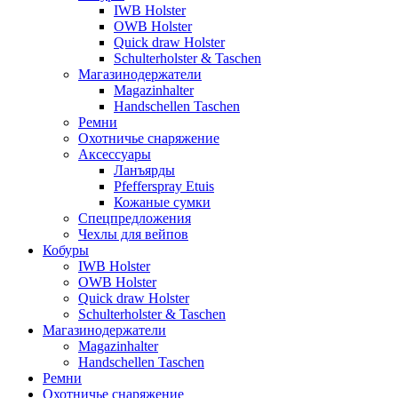
IWB Holster
OWB Holster
Quick draw Holster
Schulterholster & Taschen
Магазинодержатели
Magazinhalter
Handschellen Taschen
Ремни
Охотничье снаряжение
Аксессуары
Ланъярды
Pfefferspray Etuis
Кожаные сумки
Спецпредложения
Чехлы для вейпов
Кобуры
IWB Holster
OWB Holster
Quick draw Holster
Schulterholster & Taschen
Магазинодержатели
Magazinhalter
Handschellen Taschen
Ремни
Охотничье снаряжение