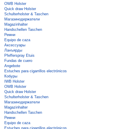
OWB Holster
Quick draw Holster
Schulterholster & Taschen
Магазинодержатели
Magazinhalter
Handschellen Taschen
Ремни
Equipo de caza
Аксессуары
Ланъярды
Pfefferspray Etuis
Fundas de cuero
Angebote
Estuches para cigarrillos electrónicos
Кобуры
IWB Holster
OWB Holster
Quick draw Holster
Schulterholster & Taschen
Магазинодержатели
Magazinhalter
Handschellen Taschen
Ремни
Equipo de caza
Estuches para cigarrillos electrónicos