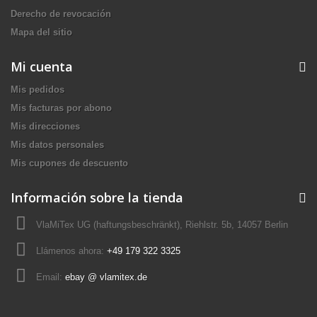
Derecho de revocación
Mapa del sitio
Mi cuenta
Mis pedidos
Mis facturas por abono
Mis direcciones
Mis datos personales
Mis cupones de descuento
Información sobre la tienda
VlaMiTex UG (haftungsbeschränkt), Riehlstr. 5b, 14057 Berlin
Llámenos ahora:
+49 179 322 3325
Email:
ebay @ vlamitex.de