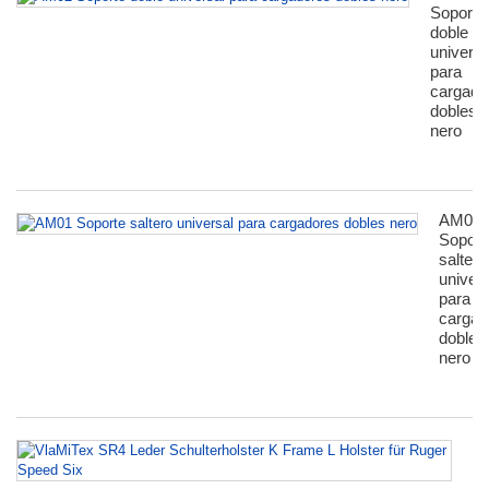
Soporte
doble
universa
para
сargado
dobles
nero
AM01
Soport
saltero
univers
para
сargad
dobles
nero
Vl
S
Le