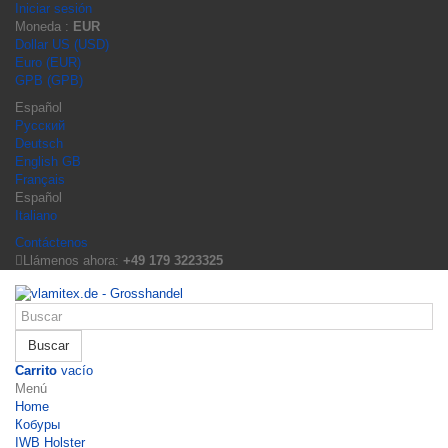
Iniciar sesión
Moneda :
EUR
Dollar US (USD)
Euro (EUR)
GPB (GPB)
Español
Русский
Deutsch
English GB
Français
Español
Italiano
Contáctenos
Llámenos ahora:
+49 179 3223325
Buscar
Carrito
vacío
Menú
Home
Кобуры
IWB Holster