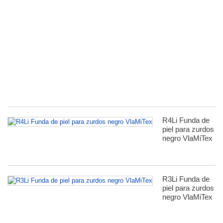
Sc
K
F
L
Ho
fü
R
S
Si
R4Li Funda de
piel para zurdos
negro VlaMiTex
R3Li Funda de
piel para zurdos
negro VlaMiTex