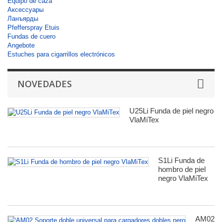
Equipo de caza
Аксессуары
Ланъярды
Pfefferspray Etuis
Fundas de cuero
Angebote
Estuches para cigarrillos electrónicos
NOVEDADES
U25Li Funda de piel negro
VlaMiTex
S1Li Funda de
hombro de piel
negro VlaMiTex
AM02