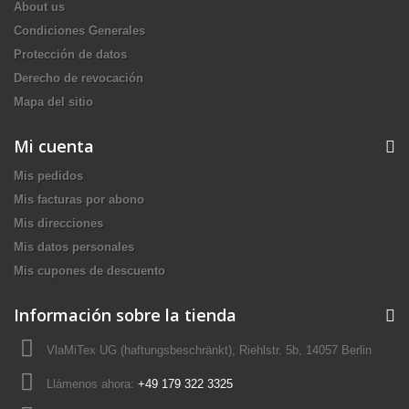
About us
Condiciones Generales
Protección de datos
Derecho de revocación
Mapa del sitio
Mi cuenta
Mis pedidos
Mis facturas por abono
Mis direcciones
Mis datos personales
Mis cupones de descuento
Información sobre la tienda
VlaMiTex UG (haftungsbeschränkt), Riehlstr. 5b, 14057 Berlin
Llámenos ahora:
+49 179 322 3325