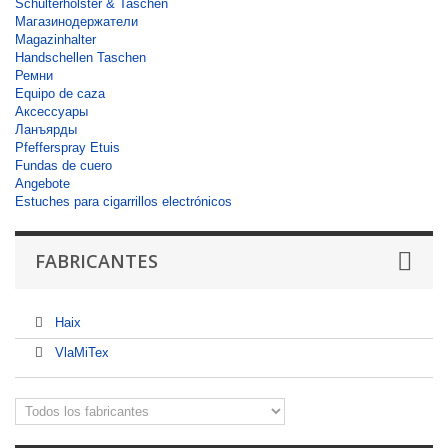
Schulterholster & Taschen
Магазинодержатели
Magazinhalter
Handschellen Taschen
Ремни
Equipo de caza
Аксессуары
Ланъярды
Pfefferspray Etuis
Fundas de cuero
Angebote
Estuches para cigarrillos electrónicos
FABRICANTES
Haix
VlaMiTex