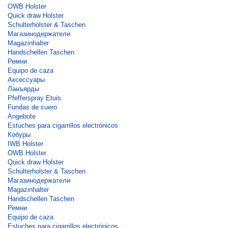
OWB Holster
Quick draw Holster
Schulterholster & Taschen
Магазинодержатели
Magazinhalter
Handschellen Taschen
Ремни
Equipo de caza
Аксессуары
Ланъярды
Pfefferspray Etuis
Fundas de cuero
Angebote
Estuches para cigarrillos electrónicos
Кобуры
IWB Holster
OWB Holster
Quick draw Holster
Schulterholster & Taschen
Магазинодержатели
Magazinhalter
Handschellen Taschen
Ремни
Equipo de caza
Estuches para cigarrillos electrónicos