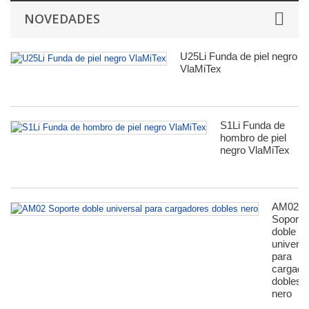
NOVEDADES
U25Li Funda de piel negro
VlaMiTex
S1Li Funda de
hombro de piel
negro VlaMiTex
AM02
Soporte
doble
universa
para
сargado
dobles
nero