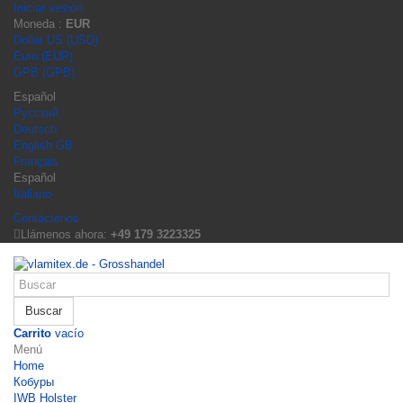
Iniciar sesión
Moneda :
EUR
Dollar US (USD)
Euro (EUR)
GPB (GPB)
Español
Русский
Deutsch
English GB
Français
Español
Italiano
Contáctenos
Llámenos ahora:
+49 179 3223325
Buscar
Carrito
vacío
Menú
Home
Кобуры
IWB Holster