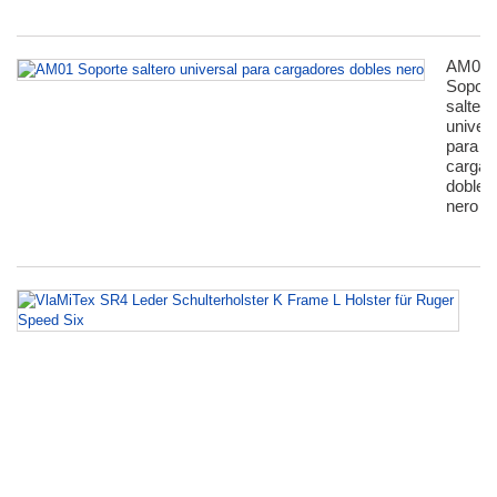
AM01
Soport
saltero
univers
para
сargad
dobles
nero
Vl
S
Le
Sc
K
F
L
Ho
fü
R
S