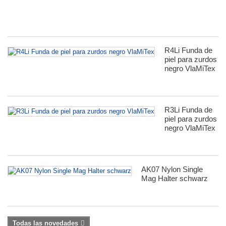
Si
R4Li Funda de
piel para zurdos
negro VlaMiTex
R3Li Funda de
piel para zurdos
negro VlaMiTex
AK07 Nylon Single
Mag Halter schwarz
Todas las novedades