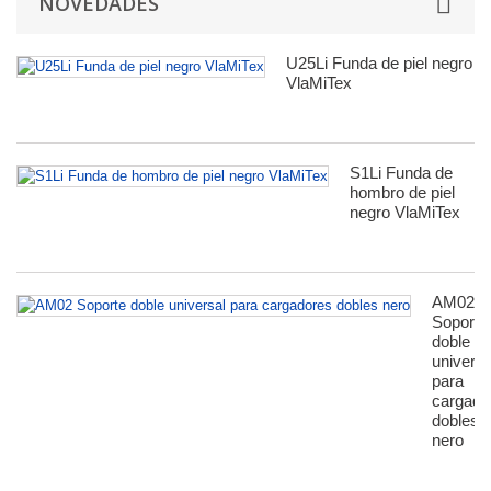
NOVEDADES
U25Li Funda de piel negro
VlaMiTex
S1Li Funda de
hombro de piel
negro VlaMiTex
AM02
Soporte
doble
universa
para
сargado
dobles
nero