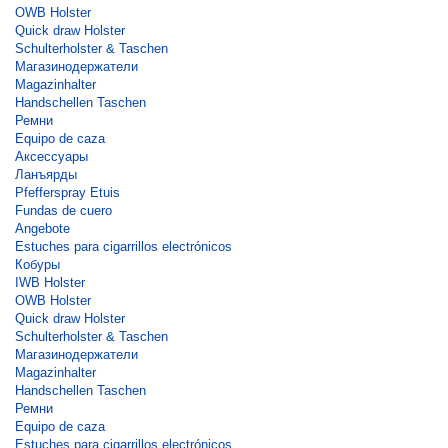
OWB Holster
Quick draw Holster
Schulterholster & Taschen
Магазинодержатели
Magazinhalter
Handschellen Taschen
Ремни
Equipo de caza
Аксессуары
Ланъярды
Pfefferspray Etuis
Fundas de cuero
Angebote
Estuches para cigarrillos electrónicos
Кобуры
IWB Holster
OWB Holster
Quick draw Holster
Schulterholster & Taschen
Магазинодержатели
Magazinhalter
Handschellen Taschen
Ремни
Equipo de caza
Estuches para cigarrillos electrónicos