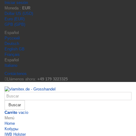
Iniciar sesión
Moneda :
EUR
Dollar US (USD)
Euro (EUR)
GPB (GPB)
Español
Русский
Deutsch
English GB
Français
Español
Italiano
Contáctenos
Llámenos ahora:
+49 179 3223325
Buscar
Carrito
vacío
Menú
Home
Кобуры
IWB Holster