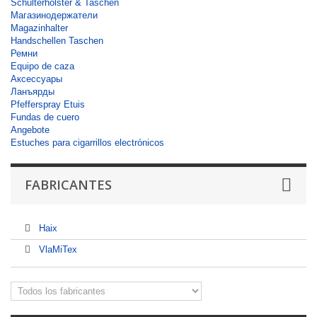
Schulterholster & Taschen
Магазинодержатели
Magazinhalter
Handschellen Taschen
Ремни
Equipo de caza
Аксессуары
Ланъярды
Pfefferspray Etuis
Fundas de cuero
Angebote
Estuches para cigarrillos electrónicos
FABRICANTES
Haix
VlaMiTex