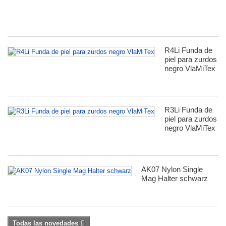
Si
R4Li Funda de
piel para zurdos
negro VlaMiTex
R3Li Funda de
piel para zurdos
negro VlaMiTex
AK07 Nylon Single
Mag Halter schwarz
Todas las novedades