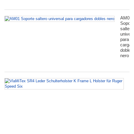
AM01
Soport
saltero
univers
para
сargad
dobles
nero
Vl
S
Le
Sc
K
F
L
Ho
fü
R
S