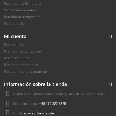
Condiciones Generales
Protección de datos
Derecho de revocación
Mapa del sitio
Mi cuenta
Mis pedidos
Mis facturas por abono
Mis direcciones
Mis datos personales
Mis cupones de descuento
Información sobre la tienda
VlaMiTex UG (haftungsbeschränkt), Riehlstr. 5b, 14057 Berlin
Llámenos ahora:
+49 179 322 3325
Email:
ebay @ vlamitex.de