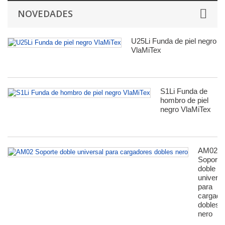
NOVEDADES
U25Li Funda de piel negro
VlaMiTex
S1Li Funda de
hombro de piel
negro VlaMiTex
AM02
Soporte
doble
universa
para
сargado
dobles
nero