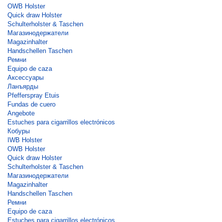
OWB Holster
Quick draw Holster
Schulterholster & Taschen
Магазинодержатели
Magazinhalter
Handschellen Taschen
Ремни
Equipo de caza
Аксессуары
Ланъярды
Pfefferspray Etuis
Fundas de cuero
Angebote
Estuches para cigarrillos electrónicos
Кобуры
IWB Holster
OWB Holster
Quick draw Holster
Schulterholster & Taschen
Магазинодержатели
Magazinhalter
Handschellen Taschen
Ремни
Equipo de caza
Estuches para cigarrillos electrónicos