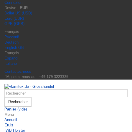
Connexion
Devise :
EUR
Dollar US (USD)
Euro (EUR)
GPB (GPB)
Français
Русский
Deutsch
English GB
Français
Español
Italiano
Contactez-nous
Appelez-nous au :
+49 179 3223325
Rechercher
Panier
(vide)
Menu
Accueil
Étuis
IWB Holster