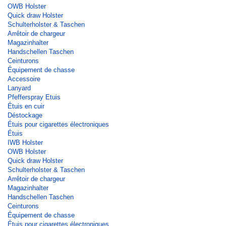
OWB Holster
Quick draw Holster
Schulterholster & Taschen
Arrêtoir de chargeur
Magazinhalter
Handschellen Taschen
Ceinturons
Équipement de chasse
Accessoire
Lanyard
Pfefferspray Etuis
Étuis en cuir
Déstockage
Étuis pour cigarettes électroniques
Étuis
IWB Holster
OWB Holster
Quick draw Holster
Schulterholster & Taschen
Arrêtoir de chargeur
Magazinhalter
Handschellen Taschen
Ceinturons
Équipement de chasse
Étuis pour cigarettes électroniques