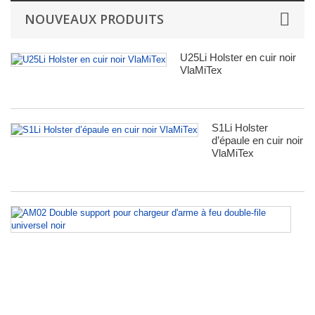
NOUVEAUX PRODUITS
U25Li Holster en cuir noir
VlaMiTex
S1Li Holster
d’épaule en cuir noir
VlaMiTex
A
D
su
po
сh
d'
à
fe
do