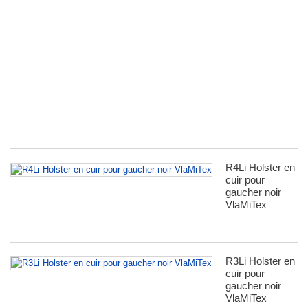
Sc
K
F
L
Ho
fü
R
S
Si
R4Li Holster en
cuir pour
gaucher noir
VlaMiTex
R3Li Holster en
cuir pour
gaucher noir
VlaMiTex