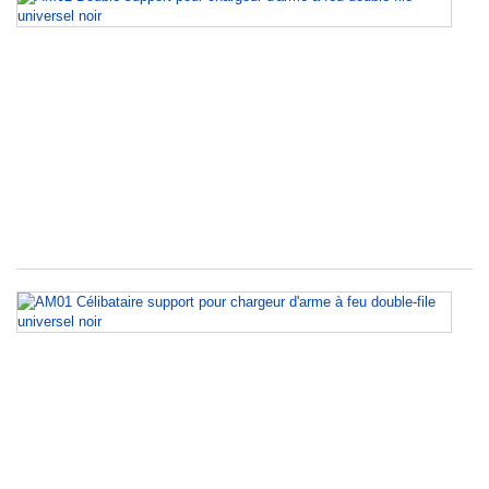
D
su
po
сh
d'
à
fe
do
fil
un
no
A
Cé
su
po
сh
d'
à
fe
do
fil