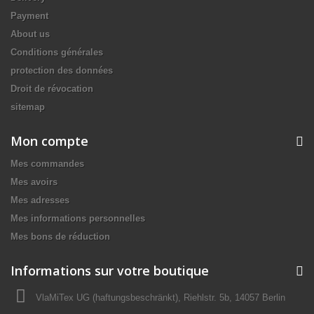
Payment
About us
Conditions générales
protection des données
Droit de révocation
sitemap
Mon compte
Mes commandes
Mes avoirs
Mes adresses
Mes informations personnelles
Mes bons de réduction
Informations sur votre boutique
VlaMiTex UG (haftungsbeschränkt), Riehlstr. 5b, 14057 Berlin