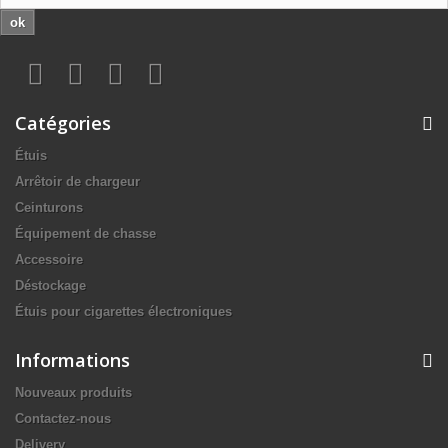
ok
Catégories
Étuis
Arrêtoir de chargeur
Ceinturons
Équipement de chasse
Accessoire
Déstockage
Étuis pour cigarettes électroniques
Informations
Nouveaux produits
Contactez-nous
Delivery