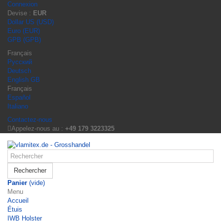
Connexion
Devise :
EUR
Dollar US (USD)
Euro (EUR)
GPB (GPB)
Français
Русский
Deutsch
English GB
Français
Español
Italiano
Contactez-nous
Appelez-nous au :
+49 179 3223325
Rechercher
Panier
(vide)
Menu
Accueil
Étuis
IWB Holster