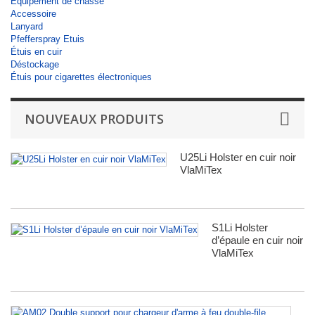
Équipement de chasse
Accessoire
Lanyard
Pfefferspray Etuis
Étuis en cuir
Déstockage
Étuis pour cigarettes électroniques
NOUVEAUX PRODUITS
U25Li Holster en cuir noir
VlaMiTex
S1Li Holster
d’épaule en cuir noir
VlaMiTex
A