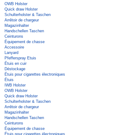
OWB Holster
Quick draw Holster
Schulterholster & Taschen
Arrêtoir de chargeur
Magazinhalter
Handschellen Taschen
Ceinturons
Équipement de chasse
Accessoire
Lanyard
Pfefferspray Etuis
Étuis en cuir
Déstockage
Étuis pour cigarettes électroniques
Étuis
IWB Holster
OWB Holster
Quick draw Holster
Schulterholster & Taschen
Arrêtoir de chargeur
Magazinhalter
Handschellen Taschen
Ceinturons
Équipement de chasse
Étuis pour cigarettes électroniques