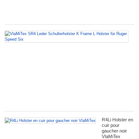
un
no
Vl
S
Le
Sc
K
F
L
Ho
fü
R
S
Si
R4Li Holster en
cuir pour
gaucher noir
VlaMiTex