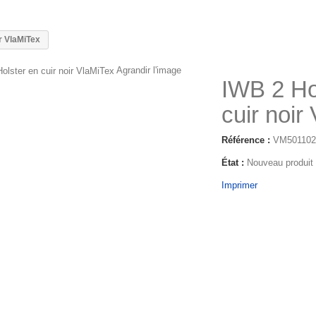
ir VlaMiTex
Agrandir l'image
IWB 2 Ho
cuir noir
Référence :
VM501102
État :
Nouveau produit
Imprimer