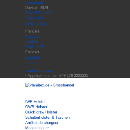
Connexion
Devise :
EUR
Dollar US (USD)
Euro (EUR)
GPB (GPB)
Français
Русский
Deutsch
English GB
Français
Español
Italiano
Contactez-nous
Appelez-nous au :
+49 179 3223325
IWB Holster
OWB Holster
Quick draw Holster
Schulterholster & Taschen
Arrêtoir de chargeur
Magazinhalter