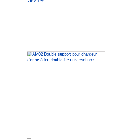
d’épaule
en
cuir
noir
VlaMiTex
AM02
Double
support
pour
сhargeur
d'arme
à
feu
double-
file
universel
noir