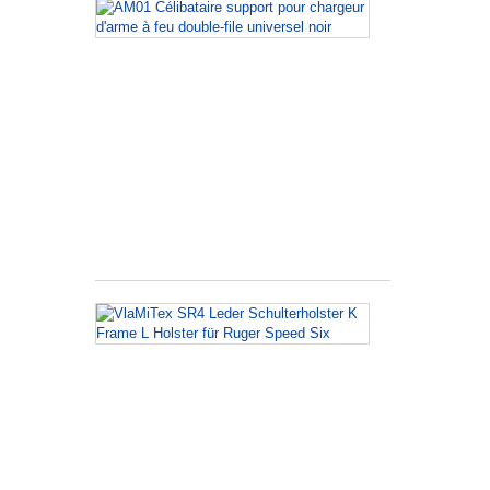
AM01
Célibataire
support
pour
сhargeur
d'arme
à
feu
double-
file
universel
noir
VlaMiTex
SR4
Leder
Schulterholst
K
Frame
L
Holster
für
Ruger