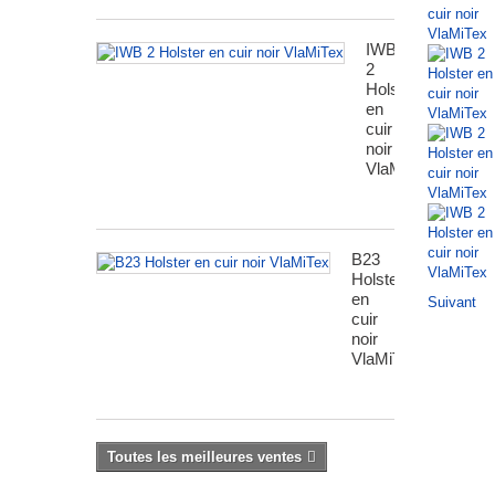
IWB
2
Holster
en
cuir
noir
VlaMiTex
B23
Holster
en
Suivant
cuir
noir
VlaMiTex
Toutes les meilleures ventes