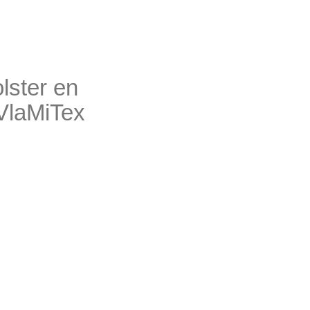
lster en
 VlaMiTex