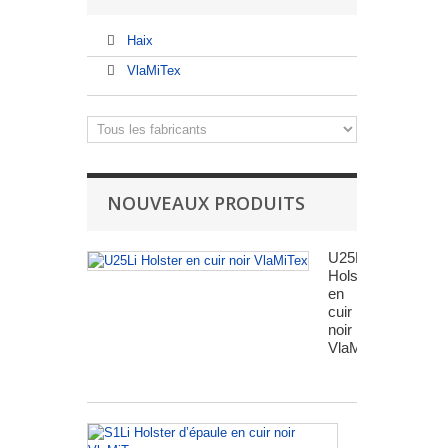
Haix
VlaMiTex
NOUVEAUX PRODUITS
U25Li
Holster
en
cuir
noir
VlaMiTex
S1Li
Holster