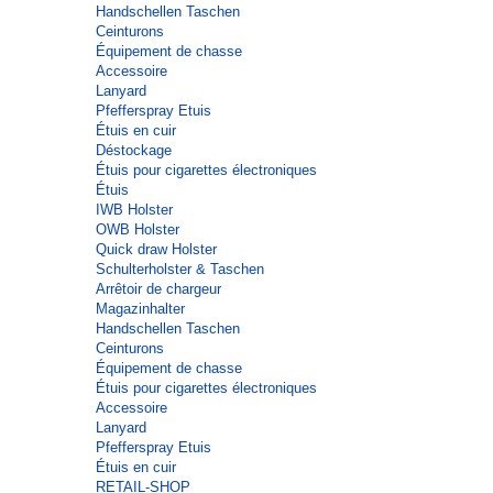
Handschellen Taschen
Ceinturons
Équipement de chasse
Accessoire
Lanyard
Pfefferspray Etuis
Étuis en cuir
Déstockage
Étuis pour cigarettes électroniques
Étuis
IWB Holster
OWB Holster
Quick draw Holster
Schulterholster & Taschen
Arrêtoir de chargeur
Magazinhalter
Handschellen Taschen
Ceinturons
Équipement de chasse
Étuis pour cigarettes électroniques
Accessoire
Lanyard
Pfefferspray Etuis
Étuis en cuir
RETAIL-SHOP