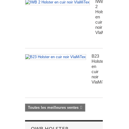
IWB
2
Holster
en
cuir
noir
VlaMiTex
B23
Holster
en
cuir
noir
VlaMiTex
Toutes les meilleures ventes
OWB HOLSTER