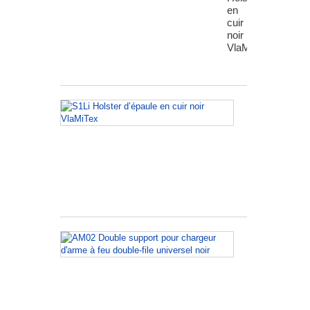
en
cuir
noir
VlaMiTex
S1Li
Holster
d’épaule
en
cuir
noir
VlaMiTex
AM02
Double
support
pour
сhargeur
d'arme