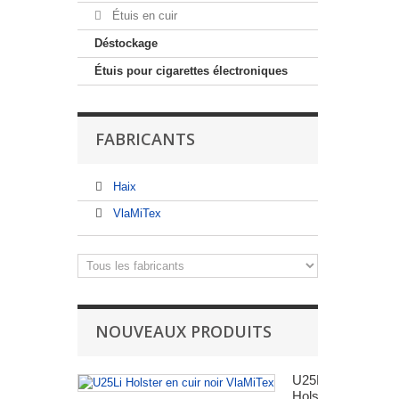
Étuis en cuir
Déstockage
Étuis pour cigarettes électroniques
FABRICANTS
Haix
VlaMiTex
NOUVEAUX PRODUITS
U25Li
Holster