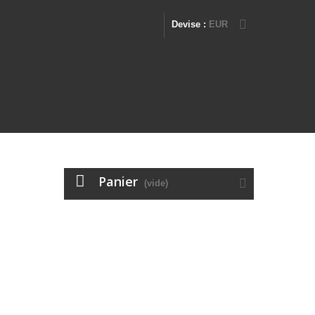
Devise :
EUR
Panier
(vide)