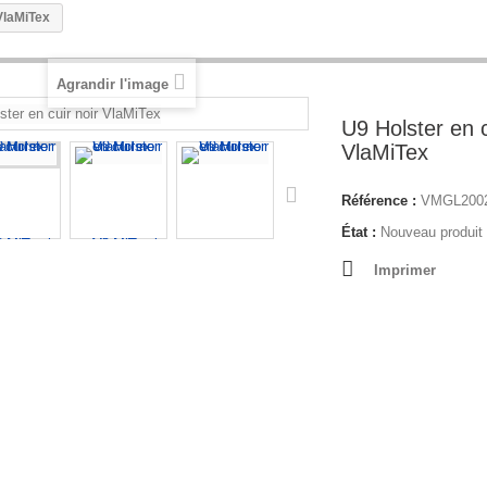
 VlaMiTex
Agrandir l'image
U9 Holster en c
VlaMiTex
Référence :
VMGL200
État :
Nouveau produit
Imprimer