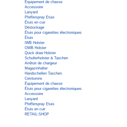
Équipement de chasse
Accessoire
Lanyard
Pfefferspray Etuis
Étuis en cuir
Déstockage
Étuis pour cigarettes électroniques
Étuis
IWB Holster
OWB Holster
Quick draw Holster
Schulterholster & Taschen
Arrêtoir de chargeur
Magazinhalter
Handschellen Taschen
Ceinturons
Équipement de chasse
Étuis pour cigarettes électroniques
Accessoire
Lanyard
Pfefferspray Etuis
Étuis en cuir
RETAIL-SHOP