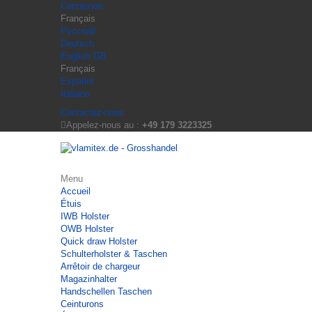
Connexion
Français
Русский
Deutsch
English GB
Français
Español
Italiano
Contactez-nous
Appelez-nous au :
+49 179 3223325
Menu
Accueil
Étuis
IWB Holster
OWB Holster
Quick draw Holster
Schulterholster & Taschen
Arrêtoir de chargeur
Magazinhalter
Handschellen Taschen
Ceinturons