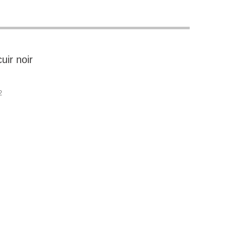
uir noir
2