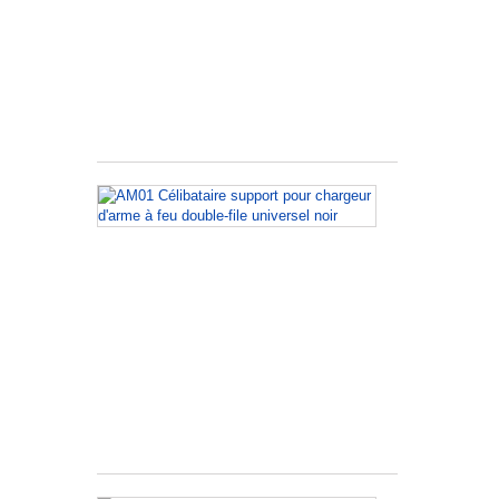
à
feu
double-
file
universel
noir
AM01
Célibataire
support
pour
сhargeur
d'arme
à
feu
double-
file
universel
noir