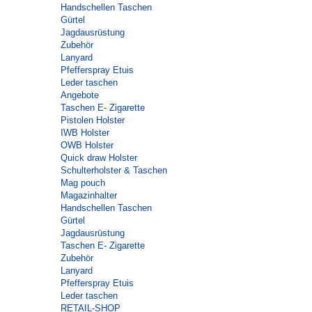
Handschellen Taschen
Gürtel
Jagdausrüstung
Zubehör
Lanyard
Pfefferspray Etuis
Leder taschen
Angebote
Taschen E- Zigarette
Pistolen Holster
IWB Holster
OWB Holster
Quick draw Holster
Schulterholster & Taschen
Mag pouch
Magazinhalter
Handschellen Taschen
Gürtel
Jagdausrüstung
Taschen E- Zigarette
Zubehör
Lanyard
Pfefferspray Etuis
Leder taschen
RETAIL-SHOP