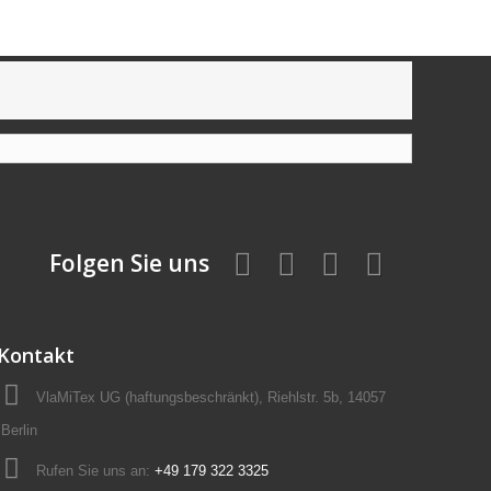
Folgen Sie uns
Kontakt
VlaMiTex UG (haftungsbeschränkt), Riehlstr. 5b, 14057
Berlin
Rufen Sie uns an:
+49 179 322 3325