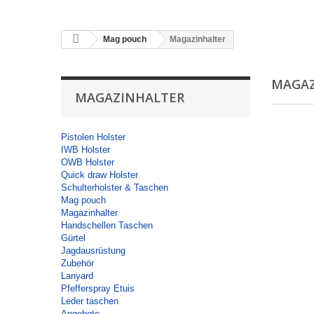
Mag pouch
Magazinhalter
MAGA
MAGAZINHALTER
Pistolen Holster
IWB Holster
OWB Holster
Quick draw Holster
Schulterholster & Taschen
Mag pouch
Magazinhalter
Handschellen Taschen
Gürtel
Jagdausrüstung
Zubehör
Lanyard
Pfefferspray Etuis
Leder taschen
Angebote