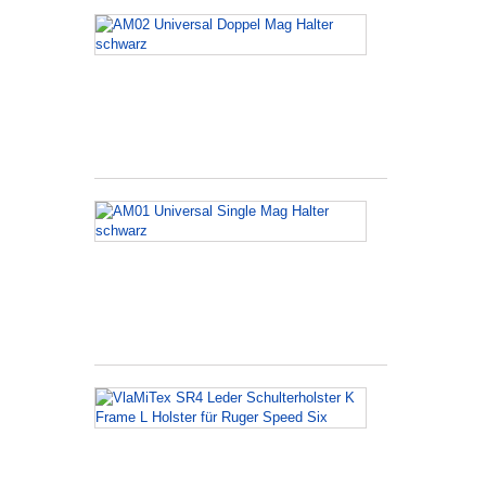
AM02
Universal
Doppel
Mag
Halter
schwarz
AM01
Universal
Single
Mag
Halter
schwarz
VlaMiTex
SR4
Leder
Schulterholst
K