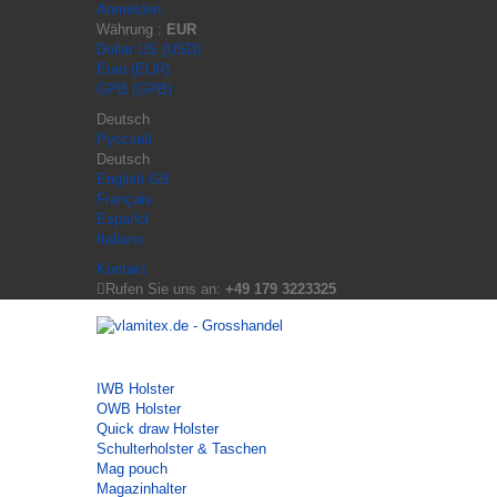
Anmelden
Währung :
EUR
Dollar US (USD)
Euro (EUR)
GPB (GPB)
Deutsch
Русский
Deutsch
English GB
Français
Español
Italiano
Kontakt
Rufen Sie uns an:
+49 179 3223325
IWB Holster
OWB Holster
Quick draw Holster
Schulterholster & Taschen
Mag pouch
Magazinhalter