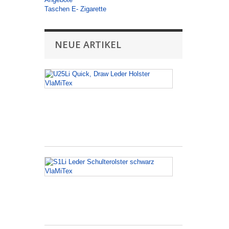
Taschen E- Zigarette
NEUE ARTIKEL
U25Li
Quick,
Draw
Leder
Holster
VlaMiTex
S1Li
Leder
Schulterolster
schwarz
VlaMiTex