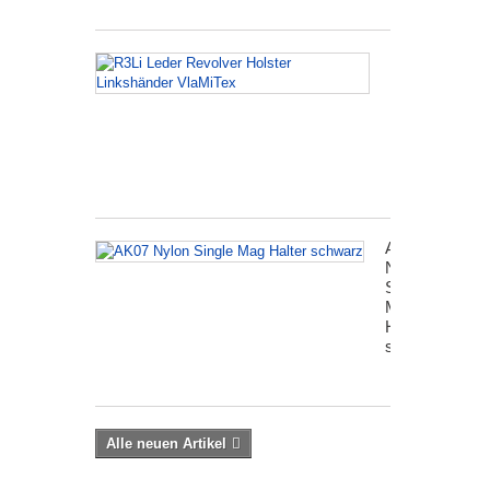
R3Li
Leder
Revolver
Holster
Linkshänder
VlaMiTex
AK07
Nylon
Single
Mag
Halter
schwarz
Alle neuen Artikel