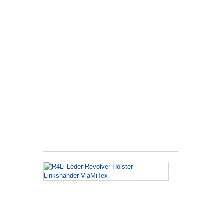
Frame
L
Holster
für
Ruger
Speed
Six
Rechtshänder
Schulterholster
Holster
ist
aus
Rindsleder
hergestellt...
R4Li
Leder
Revolver
Holster
Linkshänder
VlaMiTex