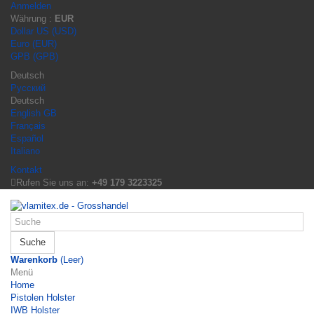
Anmelden
Währung :
EUR
Dollar US (USD)
Euro (EUR)
GPB (GPB)
Deutsch
Русский
Deutsch
English GB
Français
Español
Italiano
Kontakt
Rufen Sie uns an:
+49 179 3223325
Suche
Warenkorb
(Leer)
Menü
Home
Pistolen Holster
IWB Holster