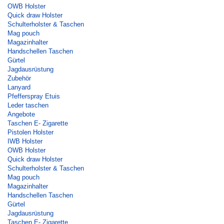
OWB Holster
Quick draw Holster
Schulterholster & Taschen
Mag pouch
Magazinhalter
Handschellen Taschen
Gürtel
Jagdausrüstung
Zubehör
Lanyard
Pfefferspray Etuis
Leder taschen
Angebote
Taschen E- Zigarette
Pistolen Holster
IWB Holster
OWB Holster
Quick draw Holster
Schulterholster & Taschen
Mag pouch
Magazinhalter
Handschellen Taschen
Gürtel
Jagdausrüstung
Taschen E- Zigarette