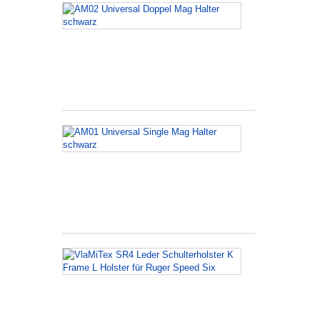
AM02
Universal
Doppel
Mag
Halter
schwarz
AM01
Universal
Single
Mag
Halter
schwarz
VlaMiTex
SR4
Leder
Schulterholst
K
Frame