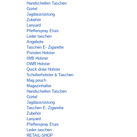
Handschellen Taschen
Gürtel
Jagdausrüstung
Zubehör
Lanyard
Pfefferspray Etuis
Leder taschen
Angebote
Taschen E- Zigarette
Pistolen Holster
IWB Holster
OWB Holster
Quick draw Holster
Schulterholster & Taschen
Mag pouch
Magazinhalter
Handschellen Taschen
Gürtel
Jagdausrüstung
Taschen E- Zigarette
Zubehör
Lanyard
Pfefferspray Etuis
Leder taschen
RETAIL-SHOP