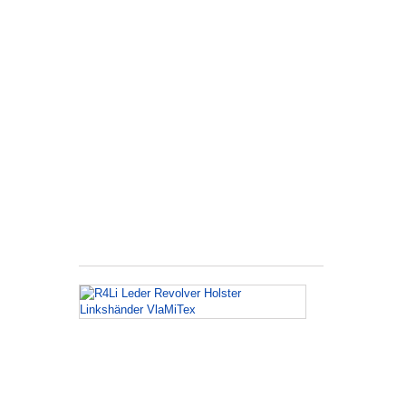
L
Holster
für
Ruger
Speed
Six
Rechtshänder
Schulterholster
Holster
ist
aus
Rindsleder
hergestellt...
R4Li
Leder
Revolver
Holster
Linkshänder
VlaMiTex