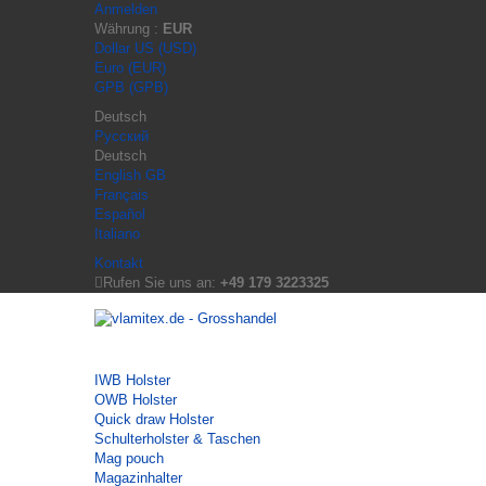
Anmelden
Währung :
EUR
Dollar US (USD)
Euro (EUR)
GPB (GPB)
Deutsch
Русский
Deutsch
English GB
Français
Español
Italiano
Kontakt
Rufen Sie uns an:
+49 179 3223325
IWB Holster
OWB Holster
Quick draw Holster
Schulterholster & Taschen
Mag pouch
Magazinhalter