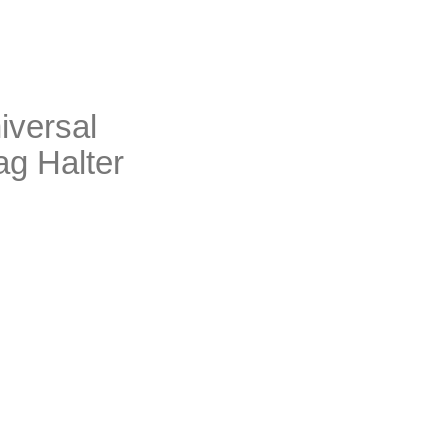
versal
ag Halter