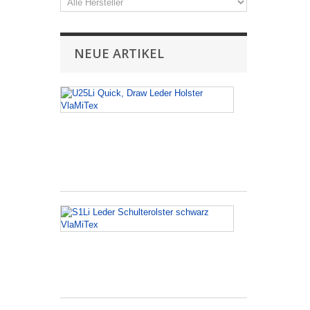
NEUE ARTIKEL
U25Li
Quick,
Draw
Leder
Holster
VlaMiTex
S1Li
Leder
Schulterolster
schwarz
VlaMiTex