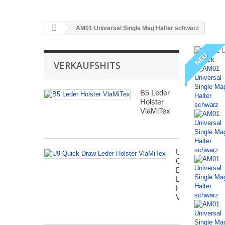
AM01 Universal Single Mag Halter schwarz
NEU
Zurück
VERKAUFSHITS
B5 Leder
Holster
VlaMiTex
U9
Quick
Draw
Leder
Holster
VlaMiTex