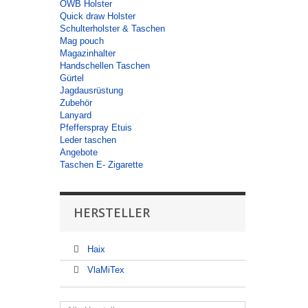
OWB Holster
Quick draw Holster
Schulterholster & Taschen
Mag pouch
Magazinhalter
Handschellen Taschen
Gürtel
Jagdausrüstung
Zubehör
Lanyard
Pfefferspray Etuis
Leder taschen
Angebote
Taschen E- Zigarette
HERSTELLER
Haix
VlaMiTex