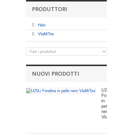
PRODUTTORI
Haix
VlaMiTex
NUOVI PRODOTTI
U25Li
Fondina
in
pelle
nero
VlaMiTex