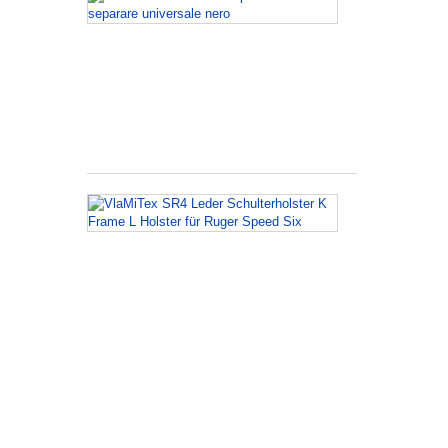
Porta
Caricatore
per
caricatori
separare
universale
nero
VlaMiTex
SR4
Leder
Schulterholst
K
Frame
L
Holster
für
Ruger
Speed
Six