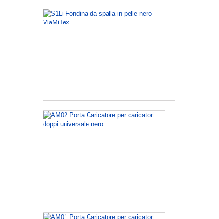
S1Li
Fondina
da
spalla
in
pelle
nero
VlaMiTex
AM02
Porta
Caricatore
per
caricatori
doppi
universale
nero
AM01