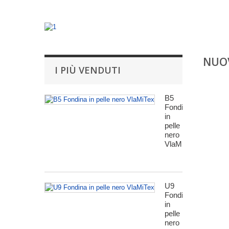
NUOV
I PIÙ VENDUTI
B5
Fondina
in
pelle
nero
VlaMiTex
U9
Fondina
in
pelle
nero