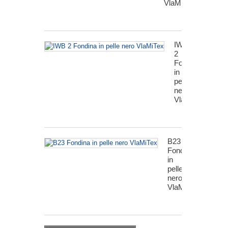
VlaMiTex
IWB
2
Fondina
in
pelle
nero
VlaMiTex
B23
Fondina
in
pelle
nero
VlaMiTex