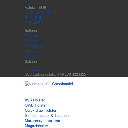
Accedi
Valuta :
EUR
Dollar US (USD)
Euro (EUR)
GPB (GPB)
Italiano
Русский
Deutsch
English GB
Français
Español
Italiano
Contattaci
Contattaci subito:
+49 179 3223325
IWB Holster
OWB Holster
Quick draw Holster
Schulterholster & Taschen
Магазинодержатели
Magazinhalter