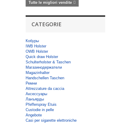
Tutte le migliori vendite
CATEGORIE
Кобуры
IWB Holster
OWB Holster
Quick draw Holster
Schulterholster & Taschen
Магазинодержатели
Magazinhalter
Handschellen Taschen
Ремни
Attrezzature da caccia
Аксессуары
Ланъярды
Pfefferspray Etuis
Custodie in pelle
Angebote
Casi per sigarette elettroniche