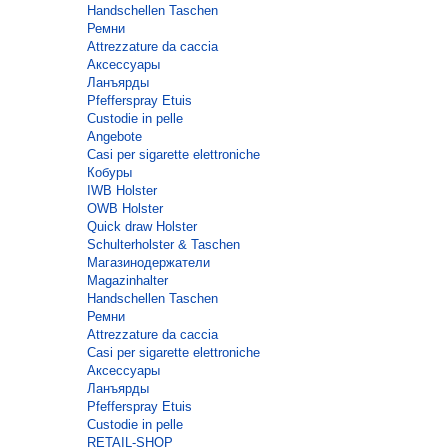
Handschellen Taschen
Ремни
Attrezzature da caccia
Аксессуары
Ланъярды
Pfefferspray Etuis
Custodie in pelle
Angebote
Casi per sigarette elettroniche
Кобуры
IWB Holster
OWB Holster
Quick draw Holster
Schulterholster & Taschen
Магазинодержатели
Magazinhalter
Handschellen Taschen
Ремни
Attrezzature da caccia
Casi per sigarette elettroniche
Аксессуары
Ланъярды
Pfefferspray Etuis
Custodie in pelle
RETAIL-SHOP