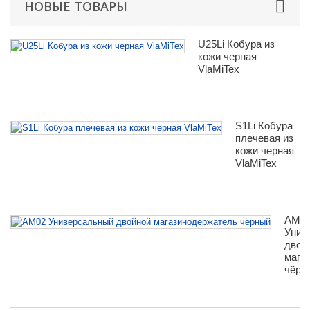
НОВЫЕ ТОВАРЫ
U25Li Кобура из
кожи черная
VlaMiTex
S1Li Кобура
плечевая из
кожи черная
VlaMiTex
AM0
Унив
двой
мага
чёрн