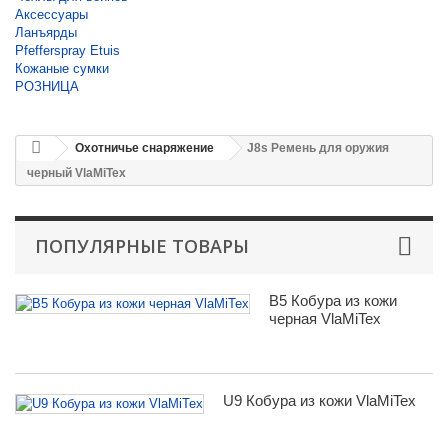
Аксессуары
Ланъярды
Pfefferspray Etuis
Кожаные сумки
РОЗНИЦА
Охотничье снаряжение
J8s Ремень для оружия
черный VlaMiTex
ПОПУЛЯРНЫЕ ТОВАРЫ
B5 Кобура из кожи
черная VlaMiTex
U9 Кобура из кожи VlaMiTex