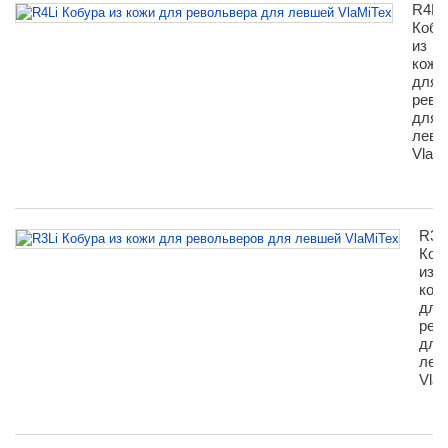
R4Li
Кобу
из
кожи
для
рево
для
левш
VlaM
R3L
Коб
из
кож
для
рев
для
лев
Vla