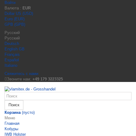
Войти
Валюта :
EUR
Dollar US (USD)
Euro (EUR)
GPB (GPB)
Русский
Русский
Deutsch
English GB
Français
Español
Italiano
Свяжитесь с нами
Звоните нам:
+49 179 3223325
Поиск
Корзина
(пусто)
Меню
Главная
Кобуры
IWB Holster