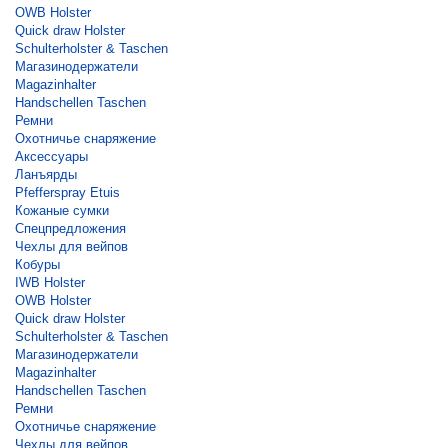
OWB Holster
Quick draw Holster
Schulterholster & Taschen
Магазинодержатели
Magazinhalter
Handschellen Taschen
Ремни
Охотничье снаряжение
Аксессуары
Ланъярды
Pfefferspray Etuis
Кожаные сумки
Спецпредложения
Чехлы для вейпов
Кобуры
IWB Holster
OWB Holster
Quick draw Holster
Schulterholster & Taschen
Магазинодержатели
Magazinhalter
Handschellen Taschen
Ремни
Охотничье снаряжение
Чехлы для вейпов