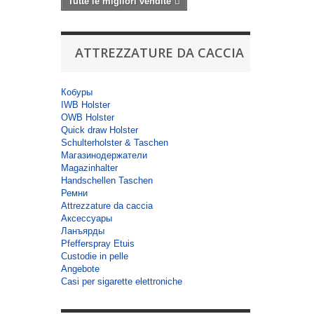
Tutte le migliori vendite
ATTREZZATURE DA CACCIA
Кобуры
IWB Holster
OWB Holster
Quick draw Holster
Schulterholster & Taschen
Магазинодержатели
Magazinhalter
Handschellen Taschen
Ремни
Attrezzature da caccia
Аксессуары
Ланъярды
Pfefferspray Etuis
Custodie in pelle
Angebote
Casi per sigarette elettroniche