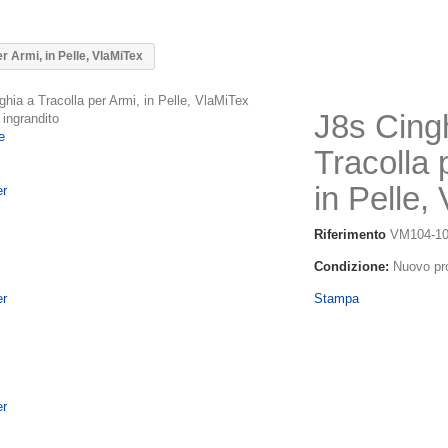
r Armi, in Pelle, VlaMiTex
J8s Cing
 ingrandito
e
Tracolla 
in Pelle,
Riferimento
VM104-1
Condizione:
Nuovo pr
Stampa