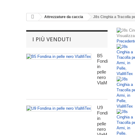
Attrezzature da caccia
J8s Cinghia a Tracolla pe
Visualizza
I PIÙ VENDUTI
Precedent
B5
Fondina
in
pelle
nero
VlaMiTex
U9
Fondina
in
pelle
nero
VlaMiTex