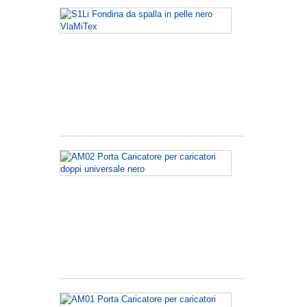
S1Li
Fondina
da
spalla
in
pelle
nero
VlaMiTex
AM02
Porta
Caricatore
per
caricatori
doppi
universale
nero
AM01