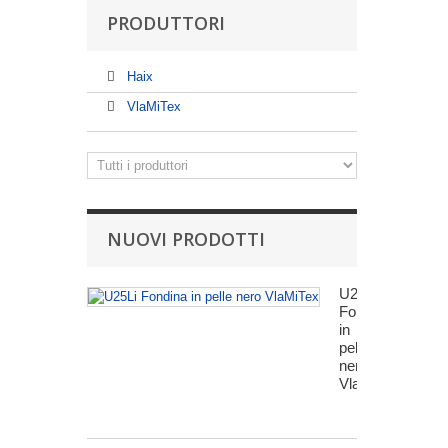
PRODUTTORI
Haix
VlaMiTex
NUOVI PRODOTTI
U25Li
Fondina
in
pelle
nero
VlaMiTex