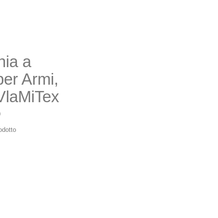
hia a
per Armi,
 VlaMiTex
0
odotto