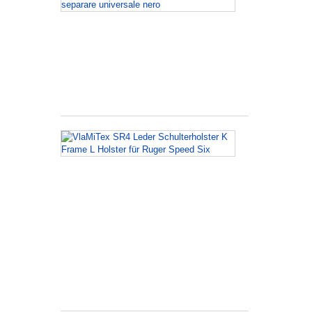
Porta
Caricatore
per
caricatori
separare
universale
nero
VlaMiTex
SR4
Leder
Schulterholst
K
Frame
L
Holster
für
Ruger
Speed
Six