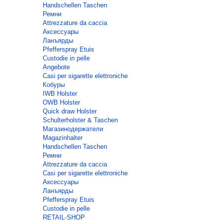
Handschellen Taschen
Ремни
Attrezzature da caccia
Аксессуары
Ланъярды
Pfefferspray Etuis
Custodie in pelle
Angebote
Casi per sigarette elettroniche
Кобуры
IWB Holster
OWB Holster
Quick draw Holster
Schulterholster & Taschen
Магазинодержатели
Magazinhalter
Handschellen Taschen
Ремни
Attrezzature da caccia
Casi per sigarette elettroniche
Аксессуары
Ланъярды
Pfefferspray Etuis
Custodie in pelle
RETAIL-SHOP