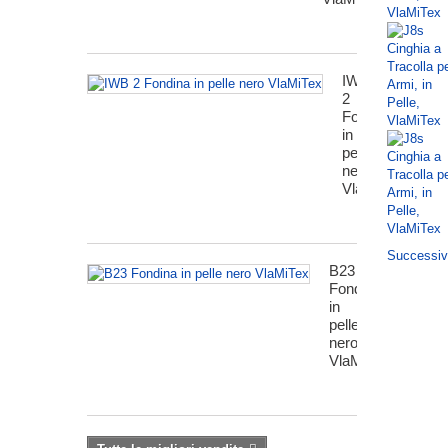
IWB
2
Fondina
in
pelle
nero
VlaMiTex
Successi
B23
Fondina
in
pelle
nero
VlaMiTex