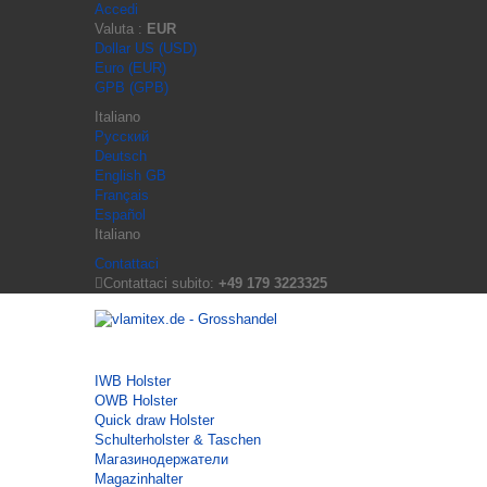
Accedi
Valuta :
EUR
Dollar US (USD)
Euro (EUR)
GPB (GPB)
Italiano
Русский
Deutsch
English GB
Français
Español
Italiano
Contattaci
Contattaci subito:
+49 179 3223325
IWB Holster
OWB Holster
Quick draw Holster
Schulterholster & Taschen
Магазинодержатели
Magazinhalter